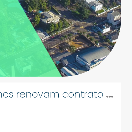
Equiplano e Dois Vizinhos renovam contrato e ampliam parceria