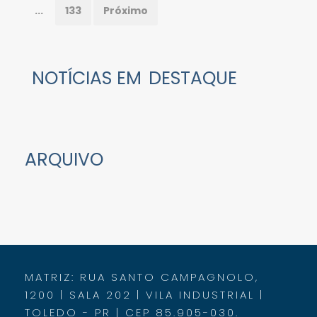
...
133
Próximo
NOTÍCIAS EM
DESTAQUE
ARQUIVO
MATRIZ: RUA SANTO CAMPAGNOLO,
1200 | SALA 202 | VILA INDUSTRIAL |
TOLEDO - PR | CEP 85.905-030.